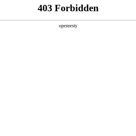
产品及服务
行业解决方案
合作伙伴
投资者关系
的用户或浏览者，z6com尊龙数码集团股份有限公司和/或其关联公司
根据下列条款授予。如果您不同意下列任何条款、请停止使用本网址。对于